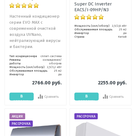
Super DC Inverter
EACS/I-09HP/N3
Настенный кондиционер
серии EVO MAX с
Мощность (охл/обогр)
2,5/2,8 кВт
современной очисткой
Обслуживаемая площадь
25 м2
Инвертор
да
воздуха UVNano,
Страна
Китай
нейтрализующий вирусы
и бактерии.
Тип кондиционера
сплит-система
Режимы
охлаждение/
работы
обогрев
Мощность (охл/обогр)
2,5/3,2 кВт
Обслуживаемая площадь
25 м2
Инвертор
да
2766.00 руб.
2255.00 руб.
В
В
Сравнить
Сравнить
корзину
корзину
АКЦИЯ
РАССРОЧКА
РАССРОЧКА