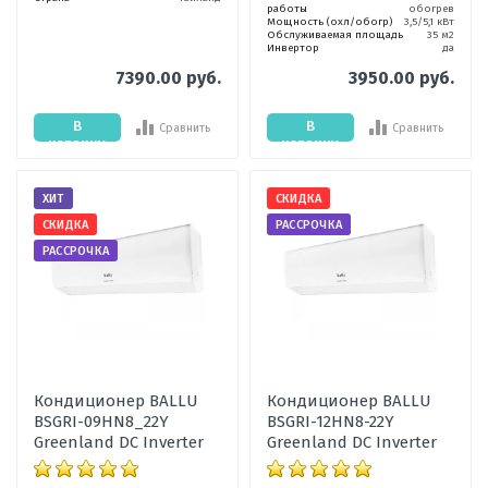
работы
обогрев
Мощность (охл/обогр)
3,5/5,1 кВт
Обслуживаемая площадь
35 м2
Инвертор
да
7390.00 руб.
3950.00 руб.
В
В
Сравнить
Сравнить
корзину
корзину
ХИТ
СКИДКА
СКИДКА
РАССРОЧКА
РАССРОЧКА
Кондиционер BALLU
Кондиционер BALLU
BSGRI-09HN8_22Y
BSGRI-12HN8-22Y
Greenland DC Inverter
Greenland DC Inverter