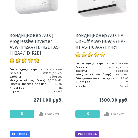
Кондиционер AUX J
Кондиционер AUX FP
Progressive Inverter
On-Off ASW-H09A4/FP-
ASW-H12A4/JD-R2DI AS-
R1 AS-H09A4/FP-R1
H12A4/JD-R2DI
Тип кондиционера
сплит-система
Режимы
охлаждение/
Тип кондиционера
сплит-система
работы
обогрев
Режимы
охлаждение/
Мощность (охл/обогр)
2,6/2,7 кВт
работы
обогрев
Обслуживаемая площадь
25 м2
Мощность (охл/обогр)
3,5/3,8 кВт
Инвертор
нет
Обслуживаемая площадь
35 м2
Страна
Китай
Инвертор
да
Страна
Китай
2711.00 руб.
1300.00 руб.
В
В
Сравнить
Сравнить
корзину
корзину
НОВИНКА
РАССРОЧКА