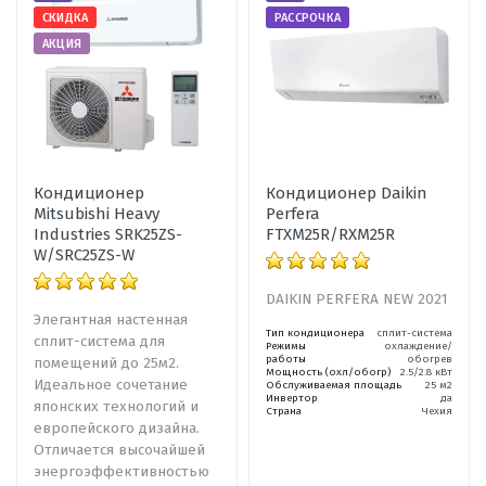
СКИДКА
РАССРОЧКА
АКЦИЯ
Кондиционер
Кондиционер Daikin
Mitsubishi Heavy
Perfera
Industries SRK25ZS-
FTXM25R/RXM25R
W/SRC25ZS-W
DAIKIN PERFERA NEW 2021
Элегантная настенная
Тип кондиционера
сплит-система
сплит-система для
Режимы
охлаждение/
работы
обогрев
помещений до 25м2.
Мощность (охл/обогр)
2.5/2.8 кВт
Идеальное сочетание
Обслуживаемая площадь
25 м2
Инвертор
да
японских технологий и
Страна
Чехия
европейского дизайна.
Отличается высочайшей
энергоэффективностью