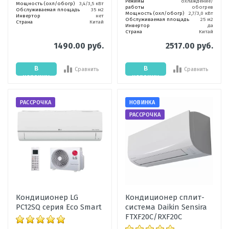
Режимы
охлаждение/
Мощность (охл/обогр)
3,4/3,5 кВт
работы
обогрев
Обслуживаемая площадь
35 м2
Мощность (охл/обогр)
2,7/3,0 кВт
Инвертор
нет
Обслуживаемая площадь
25 м2
Страна
Китай
Инвертор
да
Страна
Китай
1490.00 руб.
2517.00 руб.
В
В
Сравнить
Сравнить
корзину
корзину
РАССРОЧКА
НОВИНКА
РАССРОЧКА
Кондиционер LG
Кондиционер сплит-
PC12SQ серия Eco Smart
система Daikin Sensira
FTXF20C/RXF20C