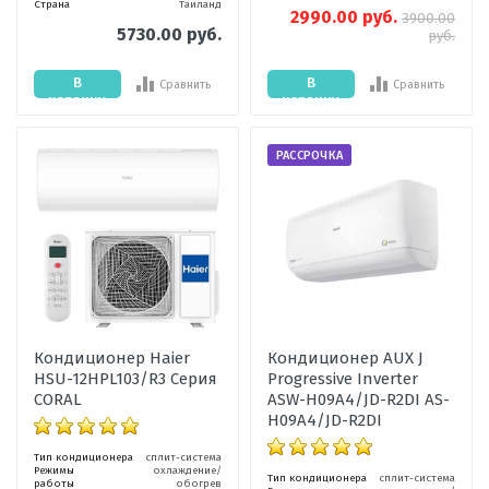
Страна
Таиланд
2990.00 руб.
3900.00
5730.00 руб.
руб.
В
В
Сравнить
Сравнить
корзину
корзину
РАССРОЧКА
Кондиционер Haier
Кондиционер AUX J
HSU-12HPL103/R3 Серия
Progressive Inverter
CORAL
ASW-H09A4/JD-R2DI AS-
H09A4/JD-R2DI
Тип кондиционера
сплит-система
Режимы
охлаждение/
Тип кондиционера
сплит-система
работы
обогрев