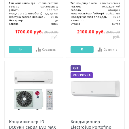
Тип кондиционера
сплит-система
Тип кондиционера
сплит-система
Режимы
охлаждение/
Режимы
охлаждение/
работы
обогрев
работы
обогрев
Мощность (охл/обогр)
2,5/2,8 кВт
Мощность (охл/обогр)
3,2/3,2 кВт
Обслуживаемая площадь
25 м2
Обслуживаемая площадь
35 м2
Инвертор
да
Инвертор
да
Страна
Китай
Страна
Китай
1700.00 руб.
2100.00 руб.
2000.00
2600.00
руб.
руб.
В
В
Сравнить
Сравнить
корзину
корзину
ХИТ
РАССРОЧКА
Кондиционер LG
Кондиционер
DC09RH серия EVO MAX
Electrolux Portofino