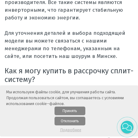
производителя. Все такие системы являются
инверторными, что гарантирует стабильную
работу и экономию энергии.
Для уточнения деталей и выбора подходящей
модели вы можете связаться с нашими
менеджерами по телефонам, указанным на
сайте, или посетить наш шоурум в Минске.
Как я могу купить в рассрочку сплит-
систему?
Мы используем файлы cookie, для улучшения работы сайта.
Отличное решение, позволяющее получить
Продолжая пользоваться сайтом, вы соглашаетесь с условиями
товар или услугу сразу, а оплачивать её
использования cookie–файлов.
постепенно. У нас есть возможность онлайн
Принять
оформления рассрочки от 3-х до 12 мес. без
Отклонить
внесения первоначального взноса и
Подробнее
переплаты. Сумма делится на равные доли.