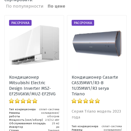
По популярности
По цене
РАССРОЧКА
РАССРОЧКА
Кондиционер
Кондиционер Casarte
Mitsubishi Electric
CAS35MW1/R3-B
Design Inverter MSZ-
1U35MW1/R3 serya
EF25VGKW/MUZ-EF25VG
Triano
Тип кондиционера
сплит-система
Серия Triano модель 2023
Режимы
охлаждение/
работы
обогрев
года
Мощность (охл/обогр)
2.5/3.2 кВт
Обслуживаемая площадь
25 м2
Тип кондиционера
сплит-система
Инвертор
да
Режимы
охлаждение/
Страна
Таиланд