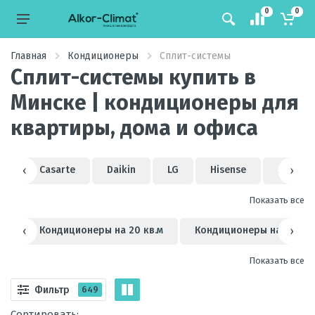
0
0
Главная
Кондиционеры
Сплит-системы
Сплит-системы купить в
Минске | кондиционеры для
квартиры, дома и офиса
ex
‹
Casarte
Daikin
LG
Hisense
AUX
›
Показать все
.м
‹
Кондиционеры на 20 кв.м
Кондиционеры на 25 кв.
›
Показать все
Фильтр
649
Сортировать: