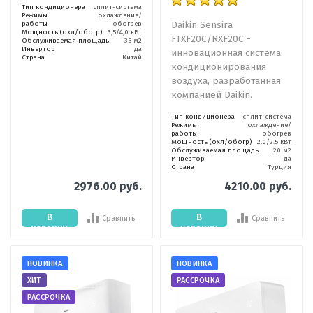
Тип кондиционера
сплит-система
Режимы
охлаждение/
Daikin Sensira
работы
обогрев
Мощность (охл/обогр)
3,5/4,0 кВт
FTXF20C/RXF20C -
Обслуживаемая площадь
35 м2
Инвертор
да
инновационная система
Страна
Китай
кондиционирования
воздуха, разработанная
компанией Daikin.
Тип кондиционера
сплит-система
Режимы
охлаждение/
работы
обогрев
Мощность (охл/обогр)
2.0/2.5 кВт
Обслуживаемая площадь
20 м2
Инвертор
да
Страна
Турция
2976.00 руб.
4210.00 руб.
В
В
Сравнить
Сравнить
корзину
корзину
НОВИНКА
НОВИНКА
ХИТ
РАССРОЧКА
РАССРОЧКА