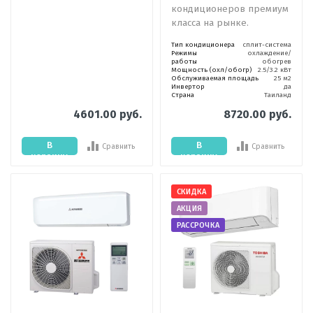
кондиционеров премиум
класса на рынке.
Тип кондиционера
сплит-система
Режимы
охлаждение/
работы
обогрев
Мощность (охл/обогр)
2.5/3.2 кВт
Обслуживаемая площадь
25 м2
Инвертор
да
Страна
Таиланд
4601.00 руб.
8720.00 руб.
В
В
Сравнить
Сравнить
корзину
корзину
СКИДКА
АКЦИЯ
РАССРОЧКА