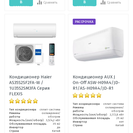
В
В
Сравнить
Сравнить
корзину
корзину
РАССРОЧКА
Кондиционер Haier
Кондиционер AUX J
AS35S2SF2FA-W /
On-Off ASW-H09A4/JD-
1U35S2SM3FA Серия
R1/AS-H09A4/JD-R1
FLEXIS
Тип кондиционера
сплит-система
Режимы
охлаждение/
Тип кондиционера
сплит-система
работы
обогрев
Режимы
охлаждение/
Мощность (охл/обогр)
2,7/2,8 кВт
работы
обогрев
Обслуживаемая площадь
25 м2
Мощность (охл/обогр)
3,5/4,2 кВт
Инвертор
нет
Обслуживаемая площадь
35 м2
Страна
Китай
Инвертор
да
Страна
Китай