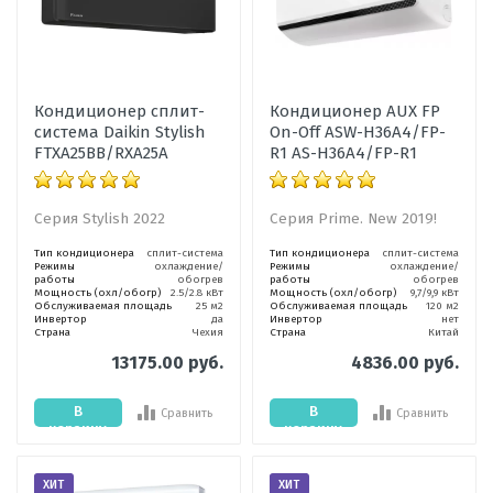
Кондиционер сплит-
Кондиционер AUX FP
система Daikin Stylish
On-Off ASW-H36A4/FP-
FTXA25BB/RXA25A
R1 AS-H36A4/FP-R1
Серия Stylish 2022
Серия Prime. New 2019!
Тип кондиционера
сплит-система
Тип кондиционера
сплит-система
Режимы
охлаждение/
Режимы
охлаждение/
работы
обогрев
работы
обогрев
Мощность (охл/обогр)
2.5/2.8 кВт
Мощность (охл/обогр)
9,7/9,9 кВт
Обслуживаемая площадь
25 м2
Обслуживаемая площадь
120 м2
Инвертор
да
Инвертор
нет
Страна
Чехия
Страна
Китай
13175.00 руб.
4836.00 руб.
В
В
Сравнить
Сравнить
корзину
корзину
ХИТ
ХИТ