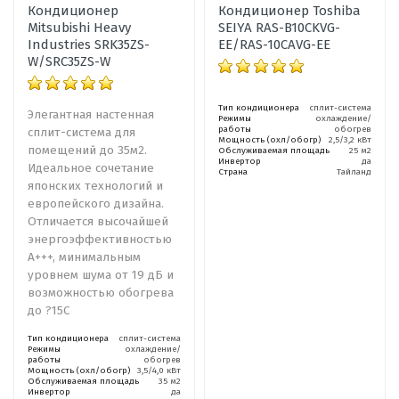
Кондиционер
Кондиционер Toshiba
Mitsubishi Heavy
SEIYA RAS-B10CKVG-
Industries SRK35ZS-
EE/RAS-10CAVG-EE
W/SRC35ZS-W
Тип кондиционера
сплит-система
Элегантная настенная
Режимы
охлаждение/
работы
обогрев
сплит-система для
Мощность (охл/обогр)
2,5/3,2 кВт
помещений до 35м2.
Обслуживаемая площадь
25 м2
Инвертор
да
Идеальное сочетание
Страна
Тайланд
японских технологий и
европейского дизайна.
Отличается высочайшей
энергоэффективностью
A+++, минимальным
уровнем шума от 19 дБ и
возможностью обогрева
до ?15C
Тип кондиционера
сплит-система
Режимы
охлаждение/
работы
обогрев
Мощность (охл/обогр)
3,5/4,0 кВт
Обслуживаемая площадь
35 м2
Инвертор
да