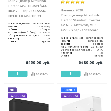
Кондиционер Mitsubishi
Electric MSZ-HR35VF/MUZ-
Новинка 2020.
HR35VF - серия CLASSIC
Кондиционер Mitsubishi
INVERTER MSZ-HR-VF
Electric Standart Inverter
Тип кондиционера
сплит-система
AP MSZ-AP20VGK/MUZ-
Режимы
охлаждение/
работы
обогрев
AP20VG серия Standard
Мощность (охл/обогр)
3,5/3,6 кВт
Обслуживаемая площадь
35 м2
Тип кондиционера
сплит-система
Инвертор
да
Режимы
охлаждение/
Страна
Турция
работы
обогрев
Мощность (охл/обогр)
2,0/2,5 кВт
Обслуживаемая площадь
20 м2
Инвертор
да
Страна
Таиланд
6450.00 руб.
6480.00 руб.
В
В
Сравнить
Сравнить
корзину
корзину
ХИТ
НОВИНКА
РАССРОЧКА
РАССРОЧКА