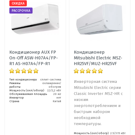
СКИДКА
РАССРОЧКА
Кондиционер AUX FP
Кондиционер
On-Off ASW-H07A4/FP-
Mitsubishi Electric MSZ-
R1 AS-H07A4/FP-R1
HR25VF/MUZ-HR25VF
Тип кондиционера
сплит-система
Инверторная система
Режимы
охлаждение/
работы
обогрев
Mitsubishi Electric серии
Мощность (охл/обогр)
2,1/2,2 кВт
Classic Inverter MSZ-HR с
Обслуживаемая площадь
20 м2
Инвертор
нет
низким
Страна
Китай
энергопотреблением и
быстрым набором
необходимой
температуры.
Мощность (охл/обогр)
2.5/3.15 кВт