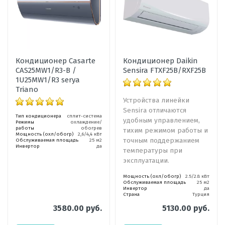
Кондиционер Casarte
Кондиционер Daikin
CAS25MW1/R3-B /
Sensira FTXF25B/RXF25B
1U25MW1/R3 serya
Triano
Устройства линейки
Sensira отличаются
Тип кондиционера
сплит-система
удобным управлением,
Режимы
охлаждение/
работы
обогрев
тихим режимом работы и
Мощность (охл/обогр)
2,6/4,4 кВт
точным поддержанием
Обслуживаемая площадь
25 м2
Инвертор
да
температуры при
эксплуатации.
Мощность (охл/обогр)
2.5/2.8 кВт
Обслуживаемая площадь
25 м2
Инвертор
да
Страна
Турция
3580.00 руб.
5130.00 руб.