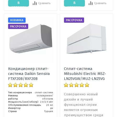
В
В
Сравнить
Сравнить
корзину
корзину
НОВИНКА
РАССРОЧКА
РАССРОЧКА
Кондиционер сплит-
Сплит-система
система Daikin Sensira
Mitsubishi Electric MSZ-
FTXF20B/RXF20B
LN25VGW/MUZ-LN25VG
Тип кондиционера
сплит-система
Совершенно новый
Режимы
охлаждение/
работы
обогрев
дизайн и лучший
Мощность (охл/обогр)
2.0/2.5 кВт
функционал серии
Обслуживаемая площадь
20 м2
Инвертор
да
является огромным
Страна
Турция
преимуществом среди