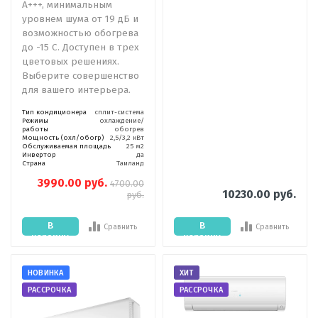
A+++, минимальным
уровнем шума от 19 дБ и
возможностью обогрева
до -15 C. Доступен в трех
цветовых решениях.
Выберите совершенство
для вашего интерьера.
Тип кондиционера
сплит-система
Режимы
охлаждение/
работы
обогрев
Мощность (охл/обогр)
2,5/3,2 кВт
Обслуживаемая площадь
25 м2
Инвертор
да
Страна
Таиланд
3990.00 руб.
4700.00
10230.00 руб.
руб.
В
В
Сравнить
Сравнить
корзину
корзину
НОВИНКА
ХИТ
РАССРОЧКА
РАССРОЧКА