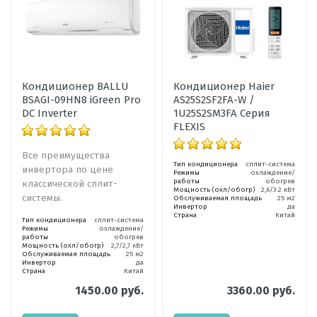
Кондиционер BALLU
Кондиционер Haier
BSAGI-09HN8 iGreen Pro
AS25S2SF2FA-W /
DC Inverter
1U25S2SM3FA Серия
FLEXIS
Все преимущества
Тип кондиционера
сплит-система
инвертора по цене
Режимы
охлаждение/
работы
обогрев
классической сплит-
Мощность (охл/обогр)
2,6/3.2 кВт
системы.
Обслуживаемая площадь
25 м2
Инвертор
да
Страна
Китай
Тип кондиционера
сплит-система
Режимы
охлаждение/
работы
обогрев
Мощность (охл/обогр)
2,7/2,7 кВт
Обслуживаемая площадь
25 м2
Инвертор
да
Страна
Китай
1450.00 руб.
3360.00 руб.