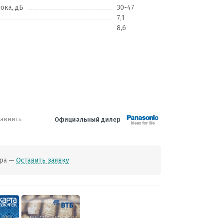
ока, дБ
30-47
7,1
8,6
авнить
Официальный дилер
ра —
Оставить заявку