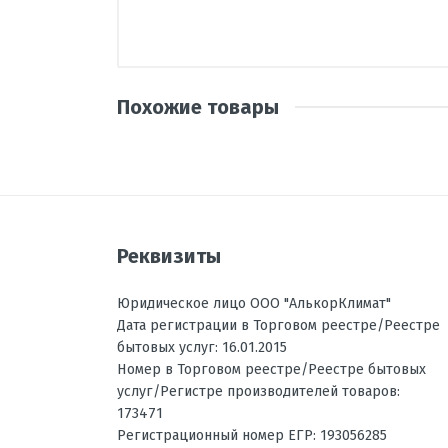
Производитель
Страна
Вид кондиционера
Похожие товары
Тип внутреннего блока
Написать отзыв
Наличие товара
Гарантия, мес
Уровень шума внутреннего бло
Оценка
Пожалуйста, оц
Мощность охлаждения, кВт
Реквизиты
Цвет внутреннего блока
Ваше имя
Юридическое лицо ООО "АлькорКлимат"
Мощность обогрева, кВт
Дата регистрации в Торговом реестре/Реестре
Температура на обогрев, °C
бытовых услуг: 16.01.2015
Номер в Торговом реестре/Реестре бытовых
Ваше сообщение
Фильтрация
услуг/Регистре производителей товаров:
Энергоэффективность, Тепло
173471
Регистрационный номер ЕГР: 193056285
Энергоэффективность, Холод