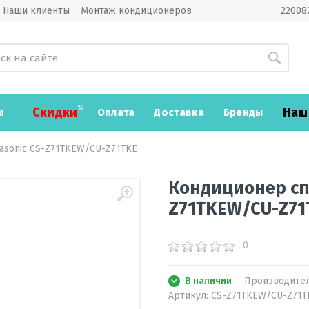
Наши клиенты
Монтаж кондиционеров
220087
Скидки
Наш
и
Оплата
Доставка
Бренды
asonic CS-Z71TKEW/CU-Z71TKE
Кондиционер сп
Z71TKEW/CU-Z71
0
В наличии
Производите
Артикул:
CS-Z71TKEW/CU-Z71T