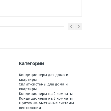
Panasonic
Малайзия
сплит-система
настенный
В наличии
36
30-47
7,1
Категории
Белый
Кондиционеры для дома и
8,6
квартиры
Сплит-системы для дома и
до -15С
квартиры
статический, Дезодорирующий
Кондиционеры на 2 комнаты
Кондиционеры на 3 комнаты
А++
Приточно-вытяжные системы
вентиляции
А+++