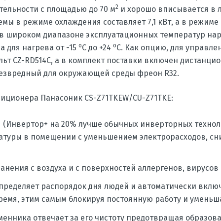
2
тельности с площадью до 70 м
и хорошо вписывается в 
ы в режиме охлаждения составляет 7,1 кВт, а в режиме н
в широком диапазоне эксплуатационных температур нару
o
o
 а для нагрева от -15
С до +24
С. Как опцию, для управл
ьт CZ-RD514C, а в комплект поставки включен дистанцио
безвредный для окружающей среды фреон R32.
иционера Панасоник CS-Z71TKEW/CU-Z71TKE:
 (Инвертор+ на 20% лучше обычных инверторных технол
атуры в помещении с уменьшением электрорасходов, с
анения с воздуха и с поверхностей аллергенов, вирусов 
определяет распорядок дня людей и автоматически вклю
ремя, этим самым блокируя постоянную работу и уменьш
енника отвечает за его чистоту предотвращая образова