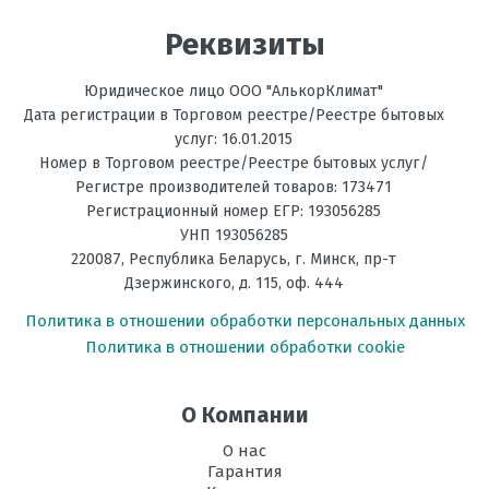
Электропотребление,
Реквизиты
30
Отправить отзыв
Вт
Юридическое лицо ООО "АлькорКлимат"
Габаритные
280x280x412
Дата регистрации в Торговом реестре/Реестре бытовых
размеры
услуг: 16.01.2015
(ВхШхГ), мм
Номер в Торговом реестре/Реестре бытовых услуг/
Объем
4.5
Регистре производителей товаров: 173471
резервуара для
Регистрационный номер ЕГР: 193056285
воды, л
УНП 193056285
220087
,
Республика Беларусь
, г.
Минск
,
пр-т
Расход
500
Дзержинского, д. 115, оф. 444
воды, мл\ч
Политика в отношении обработки персональных данных
Вес,
4.5
Политика в отношении обработки cookie
кг
О Компании
О нас
Гарантия