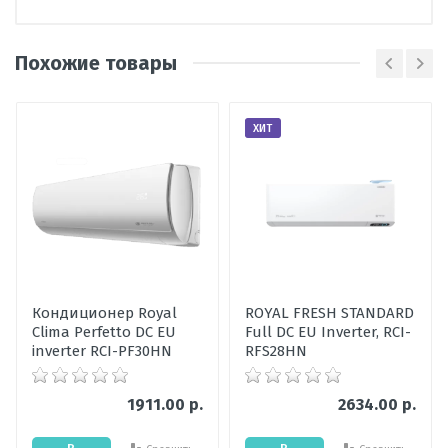
Производитель
Sharp
Похожие товары
Страна
Китай
Наличие
Ожидается
Написать отзыв
товара
ХИТ
Гарантия,
12
Оценка
мес
Пожалуйста, оцените по 5 бальной шкале
Ионизация
есть
Ваше имя
Кондиционер Royal
ROYAL FRESH STANDARD
Clima Perfetto DC EU
Full DC EU Inverter, RCI-
Ваше сообщение
inverter RCI-PF30HN
RFS28HN
1911.00 р.
2634.00 р.